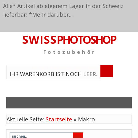
Alle* Artikel ab eigenem Lager in der Schweiz
lieferbar! *
Mehr darüber...
S W I S S
PHOTOSHOP
F o t o z u b e h ö r
TPL_VMT_SHOPPING_CART_LABEL
IHR WARENKORB IST NOCH LEER.
Aktuelle Seite:
Startseite
»
Makro